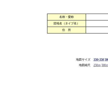
名称・愛称
団地名（タイプ名）
住 所
地図サイズ
350×350
50
地図縮尺
250ｍ
500