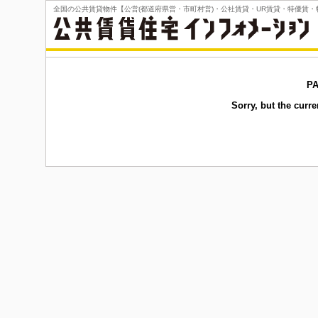
全国の公共賃貸物件【公営(都道府県営・市町村営)・公社賃貸・UR賃貸・特優賃
PA
Sorry, but the curr