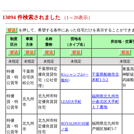
13094 件検索されました
（1～20表示）
を押して、希望する条件にあった住宅だけを表示することができ
制度
事業
名称
団地名
所在地・交通
区分
主体
愛称
（タイプ名）
未指定
未指定
未指定
未指定
未指定
千葉県特定
東葉高
特優
千葉県
優良賃貸住
千葉県船橋市北
神駅徒
K'sシャンブル(一
賃・特
住宅供
本町1-5-2
武線船
宅（公社管
般向)
公賃等
給公社
分
理）
特優
北九州市特
福岡県北九州市
北九州
賃・特
定優良賃貸
小倉北区大手町
LEAD大手町
市
１７番地
公賃等
住宅
特優
北九州市特
北九州
福岡県北九州市
ROYALHOUSE猪
賃・特
定優良賃貸
戸畑区旭町5-7
市
ノ坂
公賃等
住宅