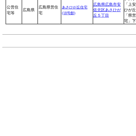
広島県広島市安
「上安
公営住
広島県営住
あさひが丘住宅
広島県
佐北区あさひが
ひが丘
宅等
宅
(18号館)
丘５丁目
「県営
宅」