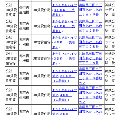
公社・
兵庫県三田市三
神鉄公
あかしあ台ハイツ
都市再
田市あかしあ台
ッディ
UR賃貸
UR賃貸住宅
(３ＬＤＫ （先
生機構
三丁目２８番
駅 
住宅等
着順）)
公社・
兵庫県三田市三
神鉄公
あかしあ台ハイツ
都市再
田市あかしあ台
ッディ
UR賃貸
UR賃貸住宅
(４ＬＤＫ （先
生機構
三丁目２８番
駅 
住宅等
着順）)
公社・
兵庫県三田市三
神鉄公
あかしあ台ハイツ
都市再
田市あかしあ台
ッディ
UR賃貸
UR賃貸住宅
(４ＤＫ （先着
生機構
三丁目２８番
駅 
住宅等
順）)
公社・
兵庫県三田市三
神鉄公
あかしあ台ハイツ
都市再
田市あかしあ台
ッディ
UR賃貸
UR賃貸住宅
(３ＤＫ （先着
生機構
三丁目２８番
駅 
住宅等
順）)
兵庫県三田市三
公社・
あかしあ台ハイツ
神鉄公
都市再
田市あかしあ台
UR賃貸
UR賃貸住宅
ウッデ
第２(３ＬＤＫ
五丁目３０番地
生機構
駅 
住宅等
（先着順）)
の２
兵庫県三田市三
公社・
あかしあ台ハイツ
神鉄公
都市再
田市あかしあ台
UR賃貸
UR賃貸住宅
ウッデ
第２(４ＤＫ
五丁目３０番地
生機構
駅 
住宅等
（先着順）)
の２
兵庫県三田市三
公社・
あかしあ台ハイツ
神鉄公
都市再
田市あかしあ台
UR賃貸
UR賃貸住宅
ウッデ
第２(３ＤＫ