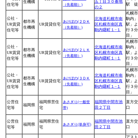
五丁目３０番地
生機構
駅 
住宅等
（先着順）)
の２
札幌市
公社・
北海道札幌市南
駒内」
都市再
あけぼの(２ＤＫ
UR賃貸
UR賃貸住宅
区札幌市南区真
駅」よ
生機構
（先着順）)
駒内曙町１−１
行３分
住宅等
目」
札幌市
公社・
北海道札幌市南
駒内」
都市再
あけぼの(２ＬＫ
UR賃貸
UR賃貸住宅
区札幌市南区真
駅」よ
生機構
（先着順）)
駒内曙町１−１
行３分
住宅等
目」
札幌市
公社・
北海道札幌市南
駒内」
都市再
あけぼの(３ＤＫ
UR賃貸
UR賃貸住宅
区札幌市南区真
駅」よ
生機構
（先着順）)
駒内曙町１−１
行３分
住宅等
目」
公営住
福岡県営住
福岡県中間市池
直方交
あさぎり(一般世
福岡県
田２丁目
口
宅等
宅
帯)
公営住
福岡県営住
福岡県中間市池
直方交
福岡県
あさぎり(単身可)
田２丁目
口
宅等
宅
アスト